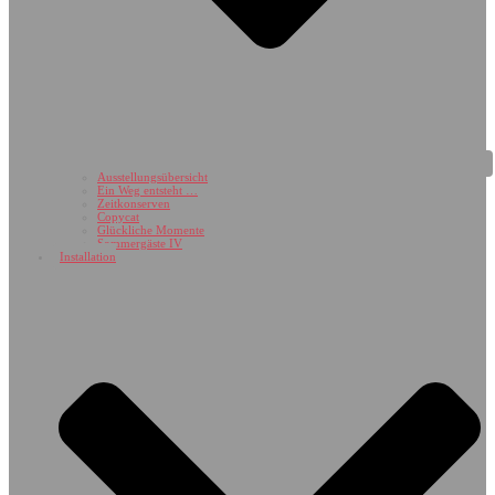
Ausstellungsübersicht
Ein Weg entsteht …
Zeitkonserven
Copycat
Glückliche Momente
Sommergäste IV
Installation