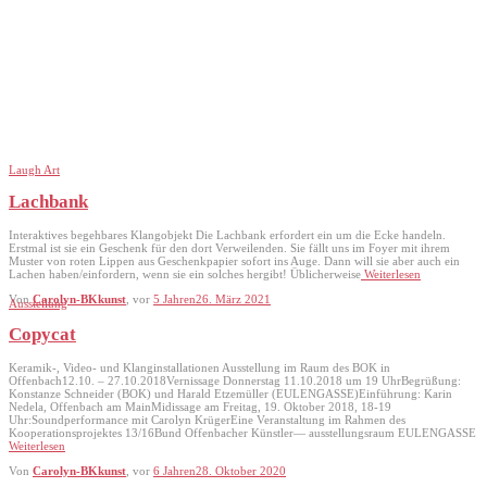
Laugh Art
Lachbank
Interaktives begehbares Klangobjekt Die Lachbank erfordert ein um die Ecke handeln.
Erstmal ist sie ein Geschenk für den dort Verweilenden. Sie fällt uns im Foyer mit ihrem
Muster von roten Lippen aus Geschenkpapier sofort ins Auge. Dann will sie aber auch ein
Lachen haben/einfordern, wenn sie ein solches hergibt! Üblicherweise
Weiterlesen
Von
Carolyn-BKkunst
, vor
5 Jahren
26. März 2021
Ausstellung
Copycat
Keramik-, Video- und Klanginstallationen Ausstellung im Raum des BOK in
Offenbach12.10. – 27.10.2018Vernissage Donnerstag 11.10.2018 um 19 UhrBegrüßung:
Konstanze Schneider (BOK) und Harald Etzemüller (EULENGASSE)Einführung: Karin
Nedela, Offenbach am MainMidissage am Freitag, 19. Oktober 2018, 18-19
Uhr:Soundperformance mit Carolyn KrügerEine Veranstaltung im Rahmen des
Kooperationsprojektes 13/16Bund Offenbacher Künstler— ausstellungsraum EULENGASSE
Weiterlesen
Von
Carolyn-BKkunst
, vor
6 Jahren
28. Oktober 2020