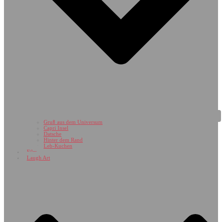
Gruß aus dem Universum
Capri Insel
Datsche
Hinter dem Rand
Leb-Kuchen
Film
Laugh Art