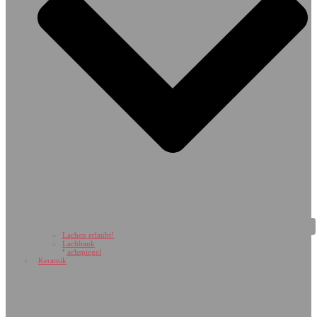
Lachen erlaubt!
Lachbank
Lachspiegel
Keramik